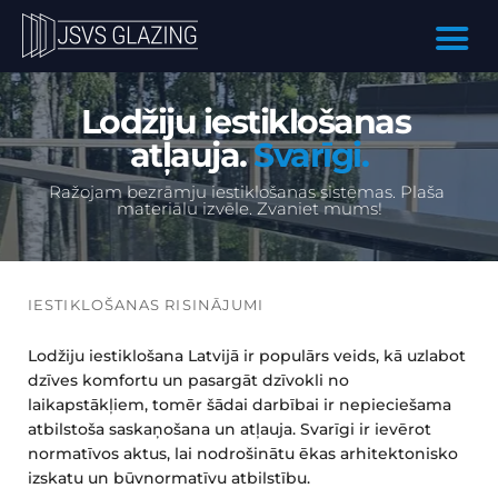
Lodžiju iestiklošanas 
atļauja. 
Svarīgi.
Ražojam bezrāmju iestiklošanas sistēmas. Plaša 
materiālu izvēle. 
Zvaniet mums
!
IESTIKLOŠANAS RISINĀJUMI
Lodžiju iestiklošana Latvijā ir populārs veids, kā uzlabot 
dzīves komfortu un pasargāt dzīvokli no 
laikapstākļiem, tomēr šādai darbībai ir nepieciešama 
atbilstoša saskaņošana un atļauja. Svarīgi ir ievērot 
normatīvos aktus, lai nodrošinātu ēkas arhitektonisko 
izskatu un būvnormatīvu atbilstību.