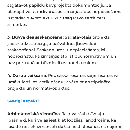
sagatavot papildu būvprojekta dokumentāciju. Ja 
plānojat veikt individuālas izmaiņas, būs nepieciešams 
izstrādāt būvprojektu, kuru sagatavo sertificēts 
arhitekts.
3. Būvvaldes saskaņošana
: Sagatavotais projekts 
jāiesniedz attiecīgajā pašvaldībā (būvvaldē) 
saskaņošanai. Saskaņojums ir nepieciešams, lai 
nodrošinātu, ka izmaiņas atbilst būvnormatīviem un 
nav pretrunā ar būvniecības noteikumiem.
4. Darbu veikšana
: Pēc saskaņošanas saņemšanas var 
uzsākt lodžijas iestiklošanu, ievērojot apstiprināto 
projektu un normatīvos aktus.
Svarīgi aspekti:
Arhitektoniskā vienotība
: Ja ir vairāki dzīvokļu 
īpašnieki, kuri vēlas iestiklēt lodžijas, jānodrošina, ka 
fasādē netiek izmantoti dažādi iestiklošanas risinājumi, 