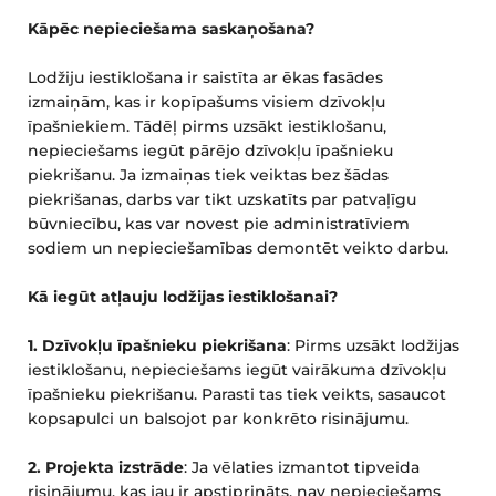
Kāpēc nepieciešama saskaņošana?
Lodžiju iestiklošana ir saistīta ar ēkas fasādes 
izmaiņām, kas ir kopīpašums visiem dzīvokļu 
īpašniekiem. Tādēļ pirms uzsākt iestiklošanu, 
nepieciešams iegūt pārējo dzīvokļu īpašnieku 
piekrišanu. Ja izmaiņas tiek veiktas bez šādas 
piekrišanas, darbs var tikt uzskatīts par patvaļīgu 
būvniecību, kas var novest pie administratīviem 
sodiem un nepieciešamības demontēt veikto darbu.
Kā iegūt atļauju lodžijas iestiklošanai?
1. Dzīvokļu īpašnieku piekrišana
: Pirms uzsākt lodžijas 
iestiklošanu, nepieciešams iegūt vairākuma dzīvokļu 
īpašnieku piekrišanu. Parasti tas tiek veikts, sasaucot 
kopsapulci un balsojot par konkrēto risinājumu.
2. Projekta izstrāde
: Ja vēlaties izmantot tipveida 
risinājumu, kas jau ir apstiprināts, nav nepieciešams 