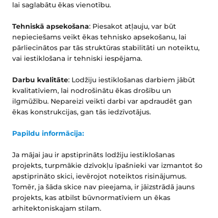
lai saglabātu ēkas vienotību.
Tehniskā apsekošana
: Piesakot atļauju, var būt 
nepieciešams veikt ēkas tehnisko apsekošanu, lai 
pārliecinātos par tās struktūras stabilitāti un noteiktu, 
vai iestiklošana ir tehniski iespējama.
Darbu kvalitāte
: Lodžiju iestiklošanas darbiem jābūt 
kvalitatīviem, lai nodrošinātu ēkas drošību un 
ilgmūžību. Nepareizi veikti darbi var apdraudēt gan 
ēkas konstrukcijas, gan tās iedzīvotājus.
Papildu informācija:
Ja mājai jau ir apstiprināts lodžiju iestiklošanas 
projekts, turpmākie dzīvokļu īpašnieki var izmantot šo 
apstiprināto skici, ievērojot noteiktos risinājumus. 
Tomēr, ja šāda skice nav pieejama, ir jāizstrādā jauns 
projekts, kas atbilst būvnormatīviem un ēkas 
arhitektoniskajam stilam.